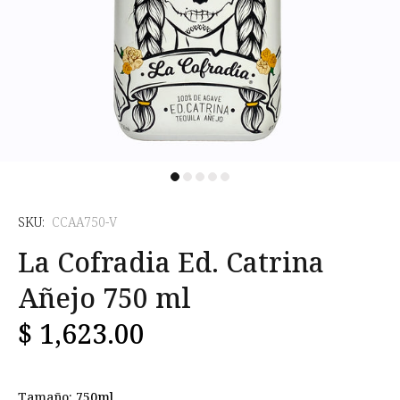
SKU:
CCAA750-V
La Cofradia Ed. Catrina
Añejo 750 ml
$ 1,623.00
Tamaño:
750ml